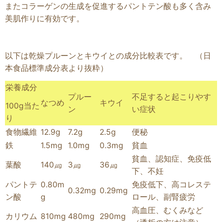
またコラーゲンの生成を促進するパントテン酸も多く含み
美肌作りに有効です。
以下は乾燥プルーンとキウイとの成分比較表です。 （日
本食品標準成分表より抜粋）
栄養成分
プルー
不足すると起こりやす
なつめ
キウイ
100g当た
ン
い症状
り
食物繊維
12.9g
7.2g
2.5g
便秘
鉄
1.5mg
1.0mg
0.3mg
貧血
貧血、認知症、免疫低
葉酸
140㎍
3㎍
36㎍
下、不妊
パントテ
0.80m
免疫低下、高コレステ
0.32mg
0.29mg
ン酸
g
ロール、副腎疲労
高血圧、むくみなど
カリウム
810mg
480mg
290mg