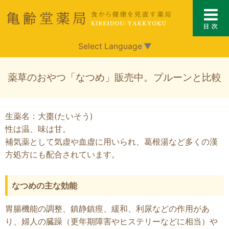
Select Language
▼
薬草のおやつ「なつめ」販売中。プルーンと比較
生薬名：大棗(たいそう)
性は温、味は甘。
補気薬として気虚や血虚に用いられ、葛根湯など多くの漢
方処方にも配合されています。
なつめの主な効能
胃腸機能の調整、鎮静鎮痙、緩和、利尿などの作用があ
り、婦人の臓躁（更年期障害やヒステリーなどに相当）や