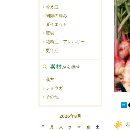
冷え症
関節の痛み
ダイエット
疲労
花粉症 アレルギー
更年期
漢方
ショウガ
その他
2026年8月
日
月
火
水
木
金
土