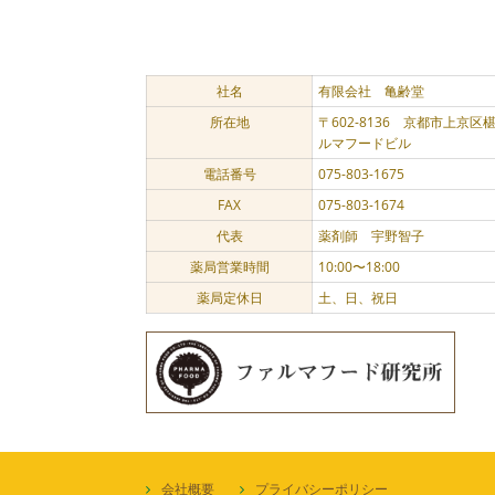
社名
有限会社 亀齢堂
所在地
〒602-8136 京都市上京
ルマフードビル
電話番号
075-803-1675
FAX
075-803-1674
代表
薬剤師 宇野智子
薬局営業時間
10:00〜18:00
薬局定休日
土、日、祝日
会社概要
プライバシーポリシー