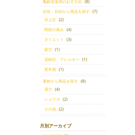
(8)
亀齢堂薬局のおすすめ
(7)
症状・目的から商品を探す
(2)
冷え症
(4)
関節の痛み
(3)
ダイエット
(1)
疲労
(1)
花粉症 アレルギー
(1)
更年期
(8)
素材から商品を探す
(4)
漢方
(2)
ショウガ
(2)
その他
月別アーカイブ