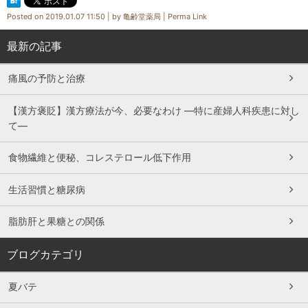
Posted on
2019.01.07 11:50
|
by
亀齢堂薬局
|
Perma Link
最新の記事
痛風の予防と治療
【漢方褒貶】漢方療法が今、必要なわけ ―特に産婦人科疾患に対し
て―
食物繊維と便秘、コレステロール低下作用
生活習慣と糖尿病
脂肪肝と果糖との関係
ブログカテゴリ
夏バテ