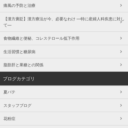
痛風の予防と治療
【漢方褒貶】漢方療法が今、必要なわけ ―特に産婦人科疾患に対し
て―
食物繊維と便秘、コレステロール低下作用
生活習慣と糖尿病
脂肪肝と果糖との関係
ブログカテゴリ
夏バテ
スタッフブログ
花粉症