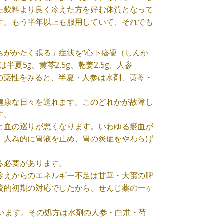
た飲料より良く冷えた方を好む体質となって
す。もう半年以上も服用していて、それでも
ちがかたく張る」症状を“心下痞硬（しんか
5g、黄芩2.5g、乾姜2.5g、人参
れぞれの薬性をみると、半夏・人参は水剤、黄芩・
健康な日々を送れます。このどれかが故障し
す。
と血の巡りが悪くなります。いわゆる瘀血が
。人為的に胃液を止め、胃の炎症をやわらげ
る必要があります。
冷えからのエネルギー不足は甘草・大棗の脾
較的初期の対応でしたから、せんじ薬の一ヶ
を用います。その処方は水剤の人参・白朮・芍