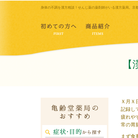
身体の不調を漢方相談！せんじ薬の薬剤師がいる漢方薬局。京
【
Ｘ月Ｘ
記録し
疲れや
常の胃
まず食