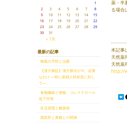
薬・半
1
る場合
2
3
4
5
6
7
8
9
10
11
12
13
14
15
16
17
18
19
20
21
22
23
24
25
26
27
28
29
30
31
« 7月
本記事
最新の記事
天然薬
痛風の予防と治療
天然薬
【漢方褒貶】漢方療法が今、必要
http://
なわけ ―特に産婦人科疾患に対し
て―
食物繊維と便秘、コレステロール
低下作用
生活習慣と糖尿病
脂肪肝と果糖との関係