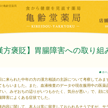
都の亀齢堂薬局
Sele
漢方褒貶】胃腸障害への取り組
ホー
日に来られた中年の方の漢方相談の主訴について考察してみま
てもらいました。また、血液検査のデータや現在服用中の医薬
すい、みぞおちの辺りがいつもかたく、気分が悪い」で、顔に
腸障害によくある症状でした。
事内容に関して、本人は常に留意しておられるそうですが、サ