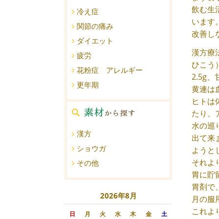
飲む生
冷え症
います
関節の痛み
改善し
ダイエット
漢方療
疲労
ひこう
花粉症 アレルギー
2.5
更年期
黄連は
ヒトは
たり、
水の巡
漢方
出て来
ショウガ
ようと
それよ
その他
胃に貯
胃剤で
2026年8月
月の服
これよ
日
月
火
水
木
金
土