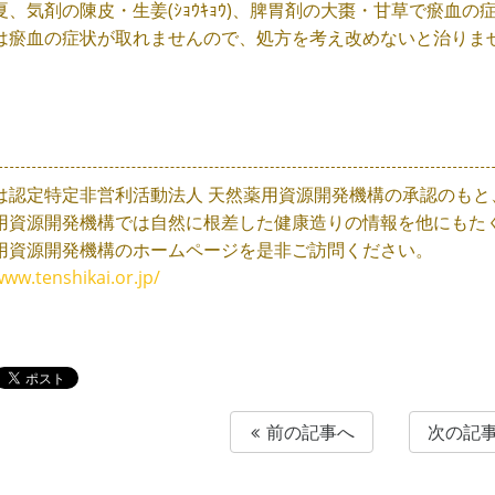
夏、気剤の陳皮・生姜(ｼｮｳｷｮｳ)、脾胃剤の大棗・甘草で瘀血
は瘀血の症状が取れませんので、処方を考え改めないと治りま
は認定特定非営利活動法人 天然薬用資源開発機構の承認のもと
用資源開発機構では自然に根差した健康造りの情報を他にもた
用資源開発機構のホームページを是非ご訪問ください。
www.tenshikai.or.jp/
前の記事へ
次の記