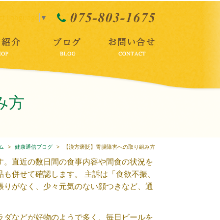
ct Language
▼
み方
ム
健康通信ブログ
【漢方褒貶】胃腸障害への取り組み方
す。直近の数日間の食事内容や間食の状況を
品も併せて確認します。 主訴は「食欲不振、
張りがなく、少々元気のない顔つきなど、通
ラダなどが好物のようで多く、毎日ビールを