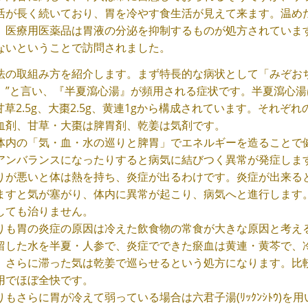
活が長く続いており、胃を冷やす食生活が見えて来ます。温め
。医療用医薬品は胃液の分泌を抑制するものが処方されていま
ないということで訪問されました。
法の取組み方を紹介します。まず特長的な病状として「みぞお
）”と言い、『半夏瀉心湯』が頻用される症状です。半夏瀉心湯は半夏
g、甘草2.5g、大棗2.5g、黄連1gから構成されています。そ
血剤、甘草・大棗は脾胃剤、乾姜は気剤です。
体内の「気・血・水の巡りと脾胃」でエネルギーを造ることで
アンバランスになったりすると病気に結びつく異常が発症しま
りが悪いと体は熱を持ち、炎症が出るわけです。炎症が出来る
ますと気が塞がり、体内に異常が起こり、病気へと進行します
しても治りません。
りも胃の炎症の原因は冷えた飲食物の常食が大きな原因と考え
留した水を半夏・人参で、炎症でできた瘀血は黄連・黄芩で、
、さらに滞った気は乾姜で巡らせるという処方になります。比
用でほぼ全快です。
りもさらに胃が冷えて弱っている場合は六君子湯(ﾘｯｸﾝｼﾄｳ)