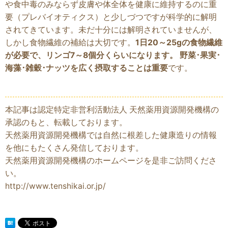
や食中毒のみならず皮膚や体全体を健康に維持するのに重
要（プレバイオティクス）と少しづつですが科学的に解明
されてきています。未だ十分には解明されていませんが、
しかし食物繊維の補給は大切です。
1日20～25gの食物繊維
が必要で、リンゴ7～8個分くらいになります。 野菜･果実･
海藻･雑穀･ナッツを広く摂取することは重要
です。
本記事は認定特定非営利活動法人 天然薬用資源開発機構の
承認のもと、転載しております。
天然薬用資源開発機構では自然に根差した健康造りの情報
を他にもたくさん発信しております。
天然薬用資源開発機構のホームページを是非ご訪問くださ
い。
http://www.tenshikai.or.jp/