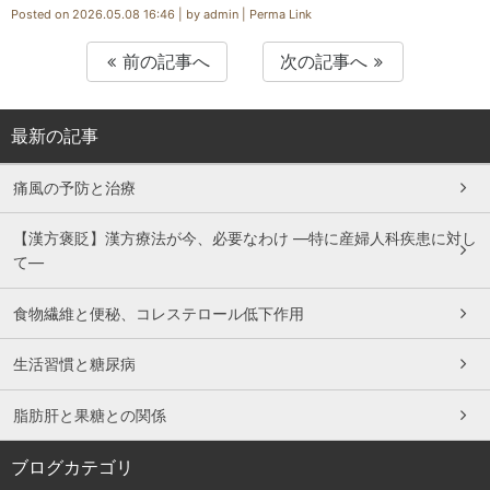
Posted on
2026.05.08 16:46
|
by
admin
|
Perma Link
前の記事へ
次の記事へ
最新の記事
痛風の予防と治療
【漢方褒貶】漢方療法が今、必要なわけ ―特に産婦人科疾患に対し
て―
食物繊維と便秘、コレステロール低下作用
生活習慣と糖尿病
脂肪肝と果糖との関係
ブログカテゴリ