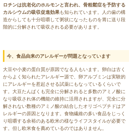
ロチンは抗老化のホルモンと言われ、骨粗鬆症を予防する
カルシウムの吸収促進効果
も知られています。人の歯の構
造からしても十分咀嚼して粥状になったものを胃に送り段
階的に分解されて吸収される必要があります。
今、食品由来のアレルギーが問題となっています
大豆や小麦の蛋白質が原因でなる人もいます。卵白は古く
からよく知られたアレルギー源で、卵アルブミンは実験的
にアレルギーを惹起させる試薬にもなっているくらいで
す。大豆たんぱくも完全に分解されると多数のアミノ酸に
なり吸収され体の機能の維持に活用されますが、完全に分
解されない数種のアミノ酸の結合したオリゴペプチドはア
レルギーの原因となります。食物繊維の多い食品をじっく
り咀嚼する余裕のある欧米の様なライフスタイルが必要で
す。但し欧米食を薦めているのではありません。