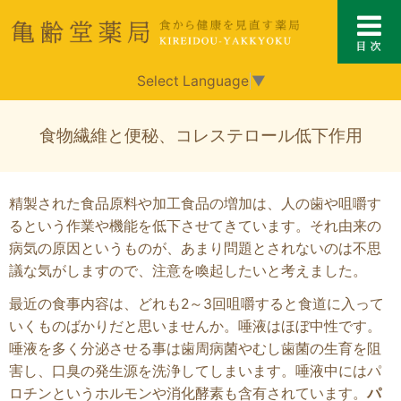
Select Language
▼
食物繊維と便秘、コレステロール低下作用
精製された食品原料や加工食品の増加は、人の歯や咀嚼す
るという作業や機能を低下させてきています。それ由来の
病気の原因というものが、あまり問題とされないのは不思
議な気がしますので、注意を喚起したいと考えました。
最近の食事内容は、どれも2～3回咀嚼すると食道に入って
いくものばかりだと思いませんか。唾液はほぼ中性です。
唾液を多く分泌させる事は歯周病菌やむし歯菌の生育を阻
害し、口臭の発生源を洗浄してしまいます。唾液中にはパ
ロチンというホルモンや消化酵素も含有されています。
パ