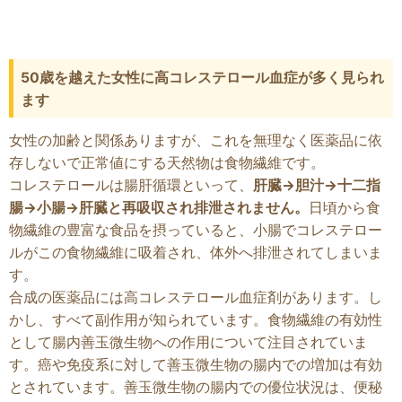
50歳を越えた女性に高コレステロール血症が多く見られ
ます
女性の加齢と関係ありますが、これを無理なく医薬品に依
存しないで正常値にする天然物は食物繊維です。
コレステロールは腸肝循環といって、
肝臓→胆汁→十二指
腸→小腸→肝臓と再吸収され排泄されません。
日頃から食
物繊維の豊富な食品を摂っていると、小腸でコレステロー
ルがこの食物繊維に吸着され、体外へ排泄されてしまいま
す。
合成の医薬品には高コレステロール血症剤があります。し
かし、すべて副作用が知られています。食物繊維の有効性
として腸内善玉微生物への作用について注目されていま
す。癌や免疫系に対して善玉微生物の腸内での増加は有効
とされています。善玉微生物の腸内での優位状況は、便秘