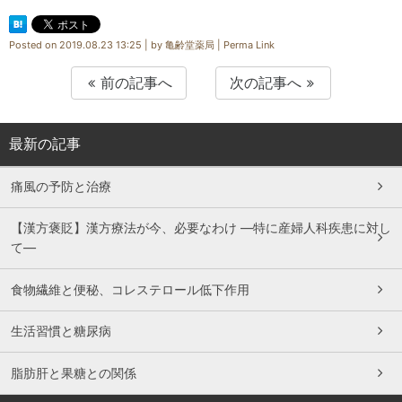
Posted on
2019.08.23 13:25
|
by
亀齢堂薬局
|
Perma Link
前の記事へ
次の記事へ
最新の記事
痛風の予防と治療
【漢方褒貶】漢方療法が今、必要なわけ ―特に産婦人科疾患に対し
て―
食物繊維と便秘、コレステロール低下作用
生活習慣と糖尿病
脂肪肝と果糖との関係