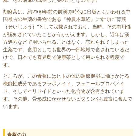
麻、その胡麻の成長した葉のことなのです。
胡麻葉は、約2100年前の前漢の時代に出版ともいわれる中
国最古の生薬の書物である『神農本草経』にすでに“青蘘
（せいじょう）”として収載されており、当時、その有用性
が認知されていたことがうかがえます。しかし、近年は漢
方処方などで用いられることはなく、忘れられてしまった
生薬です。食用としても世界の一部地域で食されているだ
けで、日本でも喜界島で健康茶として用いられる程度で
す。
ところが、この青蘘にはヒトの体の調節機能に働きかける
機能性成分であるフラボノイド、フェニールプロパノイ
ド、そしてイリドイドといった化合物が含有されていま
す。その他、骨形成にかかせないビタミンKも豊富に含んで
います。
青蘘の力