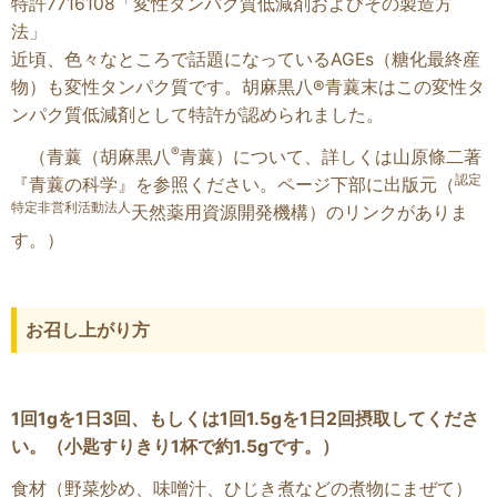
特許7716108「変性タンパク質低減剤およびその製造方
法」
近頃、色々なところで話題になっているAGEs（糖化最終産
物）も変性タンパク質です。胡麻黒八®青蘘末はこの変性タ
ンパク質低減剤として特許が認められました。
®
（青蘘（胡麻黒八
青蘘）について、詳しくは山原條二著
認定
『青蘘の科学』を参照ください。ページ下部に出版元（
特定非営利活動法人
天然薬用資源開発機構）のリンクがありま
す。）
お召し上がり方
1回1gを1日3回、もしくは1回1.5gを1日2回摂取してくださ
い。
（小匙すりきり1杯で約1.5gです。）
食材（野菜炒め、味噌汁、ひじき煮などの煮物にまぜて）