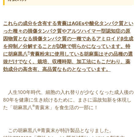
これらの成分を含有する青蘘はAGEsや酸化タンパク質とい
った種々の損傷タンパク質やアルツハイマー型認知症の原
因物質となる損傷タンパク質の一種であるアミロイドβ生成
を抑制／分解することが試験で明らかになっています。特
®
に胡麻黒八
青蘘粉末に使用している胡麻葉はその品種の選
抜だけでなく、栽培、収穫時期、加工法にもこだわり、薬
効成分の高含有、高品質なものとなっています。
人生100年時代、細胞の入れ替りが少なくなった成人後の
80年を健康に生き続けるために、まさに温故知新を体現し
®
た「胡麻黒八
青蘘末」を食生活の一部に！
この胡麻黒八®青蘘末が特許製品となりました。