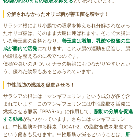
化物の約30％もの吸収を抑える
といわれています。
分解されなかったオリゴ糖が善玉菌を増やす！
サラシア根により小腸での吸収を抑えられ分解されなかっ
たオリゴ糖は、そのまま大腸に運ばれます。そこで大腸に
いる善玉菌の食料となり、
善玉菌は増加、乳酸や酪酸の生
成が腸内で活発
になります。これが腸の運動を促進し、腸
内環境を整えるのに役立つのです。
便秘や臭いのきついオナラの解消にもつながりやすいとい
う、優れた効果もあるとみられています。
中性脂肪の燃焼を促進させる！
サラシアの根には「マンギフェリン」という成分が多く含
まれています。このマンギフェリンには中性脂肪を活発に
燃焼させる酵素「PPAR-α」に作用して、
脂肪の分解を促進
する効果
が見つかっています。さらにはマンギフェリン
は、中性脂肪を作る酵素「DGAT-2」の脂肪合成を邪魔する
という働きも見せます。中性脂肪が減るということは、
肝