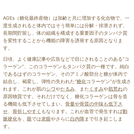
AGEs（糖化最終産物）は加齢と共に増加する化合物で、一
度生成されると体内ではそう簡単には分解・排泄されず、
長期間貯留し、体の組織を構成する重要因子のタンパク質
を変性することから機能の障害を誘発する原因となりま
す。
日頃、よく健康記事や広告などで目にされることのある“コ
ラーゲン”、このコラーゲンもタンパク質の一種です。純白
であるはずのコラーゲン、そのアミノ酸部分と糖が体内で
結合し、褐変し、弾性の失われた“
糖化
コラーゲン”が生成さ
れます。これが肌の
シワ
や
たるみ
、また
くすみ
や
肌荒れ
の
原因物質です。それだけでなく、糖化コラーゲンは骨を造
る機能も低下させてしまい、
骨量や骨質の中味も低下さ
せ
、
骨折しやすく
もなります。これが血管で発生すれば
動
脈硬化
を、
眼
では
老眼
やさらに
白内障
まで引き起こしま
す。