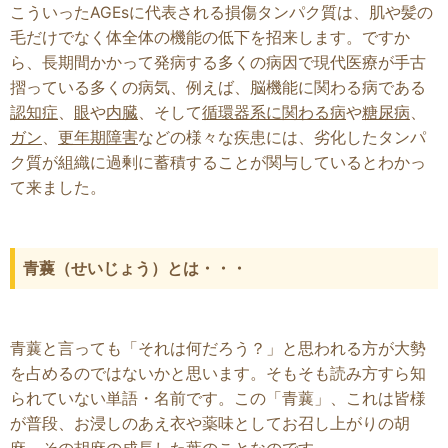
こういったAGEsに代表される損傷タンパク質は、肌や髪の
毛だけでなく体全体の機能の低下を招来します。ですか
ら、長期間かかって発病する多くの病因で現代医療が手古
摺っている多くの病気、例えば、脳機能に関わる病である
認知症
、
眼
や
内臓
、そして
循環器系に関わる病
や
糖尿病
、
ガン
、
更年期障害
などの様々な疾患には、劣化したタンパ
ク質が組織に過剰に蓄積することが関与しているとわかっ
て来ました。
青蘘（せいじょう）とは・・・
青蘘と言っても「それは何だろう？」と思われる方が大勢
を占めるのではないかと思います。そもそも読み方すら知
られていない単語・名前です。この「青蘘」、これは皆様
が普段、お浸しのあえ衣や薬味としてお召し上がりの胡