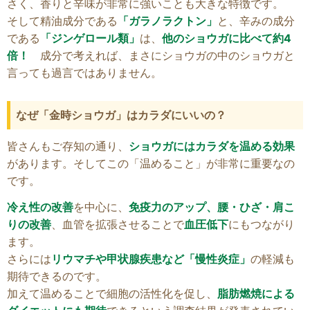
さく、香りと辛味が非常に強いことも大きな特徴です。
そして精油成分である
「ガラノラクトン」
と、辛みの成分
である
「ジンゲロール類」
は、
他のショウガに比べて約4
倍！
成分で考えれば、まさにショウガの中のショウガと
言っても過言ではありません。
なぜ「金時ショウガ」はカラダにいいの？
皆さんもご存知の通り、
ショウガにはカラダを温める効果
があります。そしてこの「温めること」が非常に重要なの
です。
冷え性の改善
を中心に、
免疫力のアップ、腰・ひざ・肩こ
りの改善
、血管を拡張させることで
血圧低下
にもつながり
ます。
さらには
リウマチや甲状腺疾患など「慢性炎症」
の軽減も
期待できるのです。
加えて温めることで細胞の活性化を促し、
脂肪燃焼による