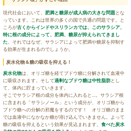
現代社会において、
肥満と糖尿が成人病の大きな問題
とな
っています。これは世界の多くの国で共通の問題です。と
ころが
古くからインドやスリランカでは、このサラシア、
特に根の成分によって、肥満、糖尿が抑えられてきまし
た
。それではなぜ、サラシアによって肥満や糖尿を抑制す
る効果が生まれるのでしょうか。
炭水化物＆糖の吸収を抑える！
炭水化物
は、オリゴ糖を経てブドウ糖に分解されて血液中
に吸収されます。そして
過剰なブドウ糖は中性脂肪
とし
て、体内に貯まっていきます。
そこでサラシア根の成分を体内に入れると…。サラシア根
に含まれる「サラシノール」という成分が、オリゴ糖から
ブドウ糖への分解の邪魔をするのです！ オリゴ糖のまま
では血液中になかなか糖が溶け込んでいきません。よって
糖の吸収を抑えるという効果が見込まれます。
食べた炭水