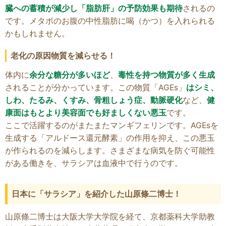
臓への蓄積が減少し「脂肪肝」の予防効果も期待
されるの
です。メタボのお腹の中性脂肪に喝（かつ）を入れられる
かもしれません。
老化の原因物質を減らせる！
体内に
余分な糖分が多いほど
、
毒性を持つ物質が多く生成
されることが分かっています。この物質「AGEs」
はシミ、
しわ、たるみ、くすみ、骨粗しょう症、動脈硬化
など、
健
康面はもとより美容面でも好ましくない悪玉
です。
ここで活躍するのがまたまたマンギフェリンです。AGEsを
生成する「アルドース還元酵素」の作用を抑え、この悪玉
が作られるのを減らします。さまざまな病気を防ぐ可能性
がある働きを、サラシアは血液中で行うのです。
日本に「サラシア」を紹介した山原條二博士！
山原條二博士は大阪大学大学院を経て、京都薬科大学助教