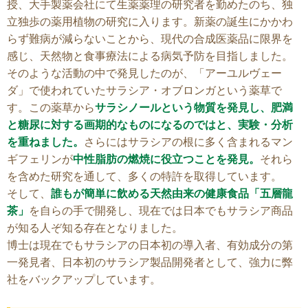
授、大手製薬会社にて生薬薬理の研究者を勤めたのち、独
立独歩の薬用植物の研究に入ります。新薬の誕生にかかわ
らず難病が減らないことから、現代の合成医薬品に限界を
感じ、天然物と食事療法による病気予防を目指しました。
そのような活動の中で発見したのが、「アーユルヴェー
ダ」で使われていたサラシア・オブロンガという薬草で
す。この薬草から
サラシノールという物質を発見し、肥満
と糖尿に対する画期的なものになるのではと、実験・分析
を重ねました。
さらにはサラシアの根に多く含まれるマン
ギフェリンが
中性脂肪の燃焼に役立つことを発見。
それら
を含めた研究を通して、多くの特許を取得しています。
そして、
誰もが簡単に飲める天然由来の健康食品「五層龍
茶」
を自らの手で開発し、現在では日本でもサラシア商品
が知る人ぞ知る存在となりました。
博士は現在でもサラシアの日本初の導入者、有効成分の第
一発見者、日本初のサラシア製品開発者として、強力に弊
社をバックアップしています。