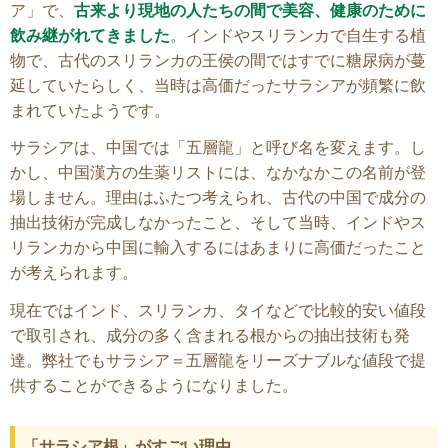
ア」で、
古来より現地の人たちの間で美容、健康のために
飲み継がれてきました
。インドやスリランカで自生する植
物で、古代のスリランカの王侯の間ではすでに糖尿病が蔓
延していたらしく、当時は高価だったサラシアが頻繁に飲
まれていたようです。
サラシアは、中国では「五層龍」と呼び名を変えます。し
かし、中国漢方の生薬リストには、なかなかこの名前が登
場しません。理由はふたつ考えられ、古代の中国で成分の
抽出技術が完成しなかったこと、そして当時、インドやス
リランカから中国に輸入するにはあまりに高価だったこと
が考えられます。
現在ではインド、スリランカ、タイなどで比較的安い値段
で取引され、成分の多く含まれる根からの抽出技術も発
達。弊社でもサラシア＝五層龍をリーズナブルな値段で提
供することができるようになりました。
「サラシア根」がすごい理由