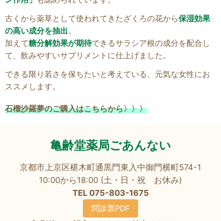
古くから薬草として使われてきたざくろの花から
保湿効果
の高い成分を抽出
。
加えて
糖分解効果が期待
できるサラシア根の成分を配合し
て、飲みやすいサプリメントに仕上げました。
できる限り若さを保ちたいと考えている、元気な女性にお
ススメします。
石榴沙羅夢のご購入はこちらから〉〉〉
亀齢堂薬局ごあんない
京都市上京区椹木町通黒門東入中御門横町574-1
10:00から18:00 (土・日・祝 お休み)
TEL 075-803-1675
問診票PDF