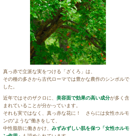
真っ赤で立派な実をつける「ざくろ」は、
その種の多さから古代ローマでは豊かな農作のシンボルで
した。
近年ではそのザクロに、
美容面で効果の高い成分
が多く含
まれていることが分かっています。
それも実ではなく、真っ赤な花に！ さらには女性ホルモ
ンの”ような”働きをして、
中性脂肪に働きかけ、
みずみずしい肌を保つ「女性ホルモ
ン作用」
も認められています。